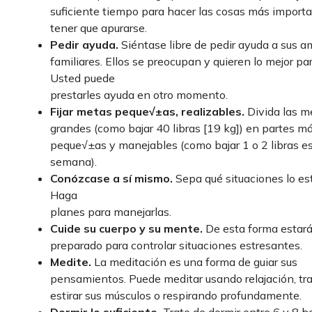
suficiente tiempo para hacer las cosas más importa
tener que apurarse.
Pedir ayuda.
Siéntase libre de pedir ayuda a sus a
familiares. Ellos se preocupan y quieren lo mejor pa
Usted puede
prestarles ayuda en otro momento.
Fijar metas peque√±as, realizables.
Divida las m
grandes (como bajar 40 libras [19 kg]) en partes m
peque√±as y manejables (como bajar 1 o 2 libras e
semana).
Conózcase a sí mismo.
Sepa qué situaciones lo es
Haga
planes para manejarlas.
Cuide su cuerpo y su mente.
De esta forma estar
preparado para controlar situaciones estresantes.
Medite.
La meditación es una forma de guiar sus
pensamientos. Puede meditar usando relajación, tr
estirar sus músculos o respirando profundamente.