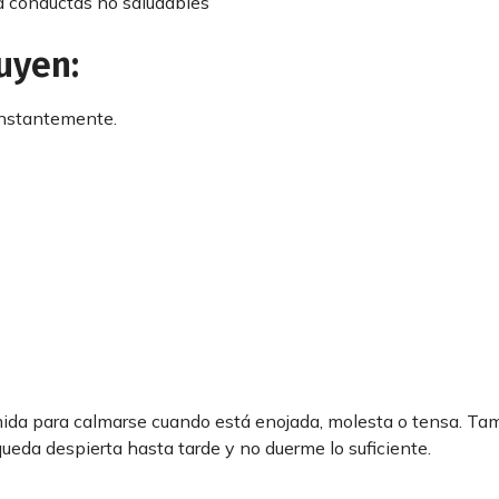
a conductas no saludables
uyen:
onstantemente.
omida para calmarse cuando está enojada, molesta o tensa. Ta
ueda despierta hasta tarde y no duerme lo suficiente.