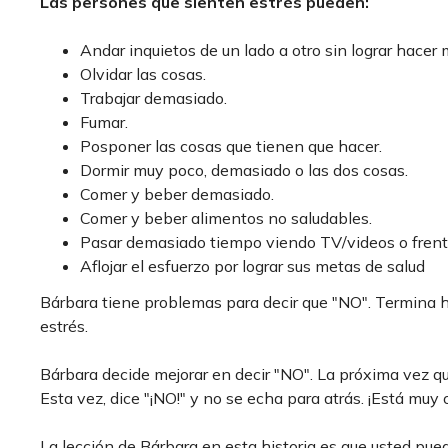
Las persones que sienten estrés pueden:
Andar inquietos de un lado a otro sin lograr hacer
Olvidar las cosas.
Trabajar demasiado.
Fumar.
Posponer las cosas que tienen que hacer.
Dormir muy poco, demasiado o las dos cosas.
Comer y beber demasiado.
Comer y beber alimentos no saludables.
Pasar demasiado tiempo viendo TV/videos o frent
Aflojar el esfuerzo por lograr sus metas de salud
Bárbara tiene problemas para decir que "NO". Termina ha
estrés.
Bárbara decide mejorar en decir "NO". La próxima vez q
Esta vez, dice "¡NO!" y no se echa para atrás. ¡Está muy 
La lección de Bárbara en esta historia es que usted pued