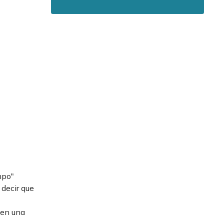
mpo"
 decir que
 en una