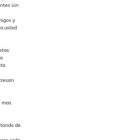
ntes sin
migos y
ra usted.
etas
ás
sta
tresan.
á mas
atando de