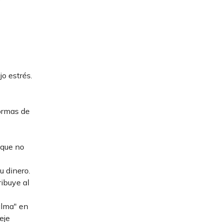
o estrés.
ormas de
 que no
u dinero.
ibuye al
alma" en
eje