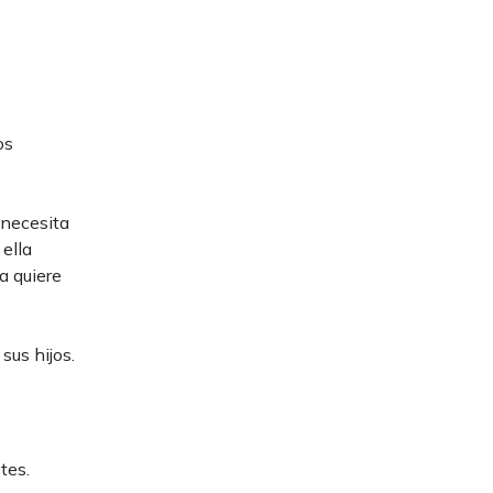
os
 necesita
 ella
a quiere
sus hijos.
tes.