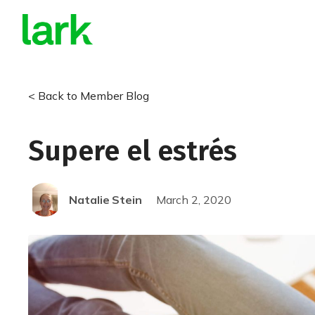
Does your insurance cover 
a smart scale from Lark?
< Back to Member Blog
Find out now with our 2-minute eligibility quiz!
Check My Eligibility
Supere el estrés
Natalie
Stein
March 2, 2020