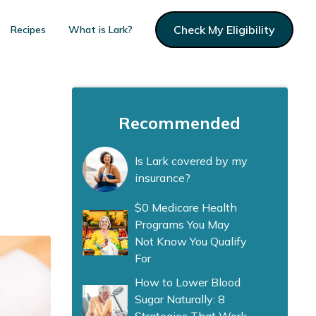
Check My Eligibility
Recipes
What is Lark?
Recommended
Is Lark covered by my
insurance?
$0 Medicare Health
Programs You May
Not Know You Qualify
For
How to Lower Blood
Sugar Naturally: 8