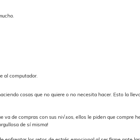
 mucho.
e al computador.
ciendo cosas que no quiere o no necesita hacer. Esto la lleva
ue va de compras con sus ni√±os, ellos le piden que compre he
orgullosa de sí misma!
e enfrentar los retos de estrés emocional al ser firme ante la